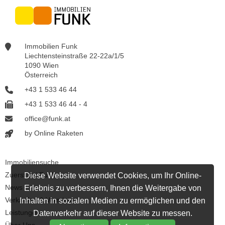
Immobilien Funk
Liechtensteinstraße 22-22a/1/5
1090 Wien
Österreich
+43 1 533 46 44
+43 1 533 46 44 - 4
office@funk.at
by Online Raketen
Immobiliensuche
Zuerst bei Funk
Diese Website verwendet Cookies, um Ihr Online-
News
Erlebnis zu verbessern, Ihnen die Weitergabe von
Verkaufen & Vermieten
Inhalten in sozialen Medien zu ermöglichen und den
Leistungen
Datenverkehr auf dieser Website zu messen.
Über Uns