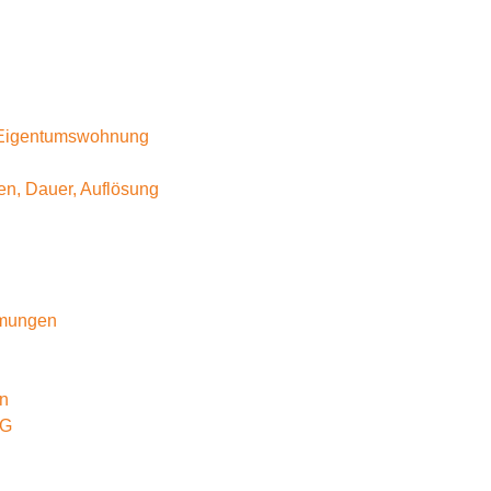
. Eigentumswohnung
en, Dauer, Auflösung
mmungen
n
RG