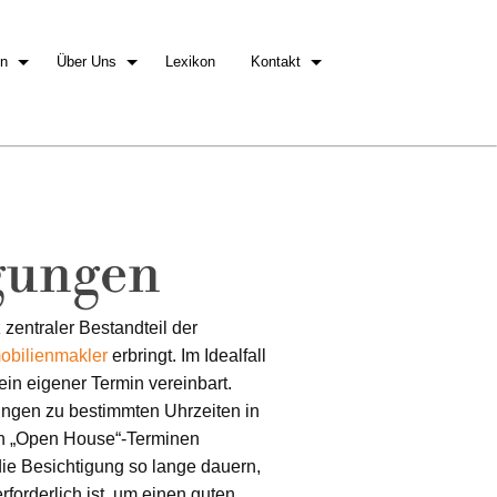
en
Über Uns
Lexikon
Kontakt
gungen
zentraler Bestandteil der
obilienmakler
erbringt. Im Idealfall
ein eigener Termin vereinbart.
ngen zu bestimmten Uhrzeiten in
in „Open House“-Terminen
 die Besichtigung so lange dauern,
rforderlich ist, um einen guten